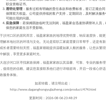
职业资格证书。
透明化管理
：服务过程有明确的责任条款和收费标准，签订正规合同
保障双方权益。公司提供持续的客户支持，定期回访，及时解决服务
可能出现的问题。
应急保障
：若保姆因故临时无法到岗，福盈家会迅速协调替补人员，
保您的家庭生活不受影响。
于沙河口区的居民而言，福盈家家政的地理优势明显，响应速度快，能更
理解本地社区的环境与文化。无论是双职工家庭需要日常帮手，还是有新
或长者需要特别关照，福盈家都能提供温暖如家人般的服务，让您从繁琐
中解脱，享受更多家庭时光。
大连沙河口区寻找家政保姆，福盈家家政以其温馨、可靠、专业的服务理
，值得您的信赖。建议您直接联系他们进行详细咨询，开启一段省心舒适
政服务体验。
如若转载，请注明出处：
http://www.daganghongyujiazheng.com/product/474.html
更新时间：2026-08-06 23:48:29