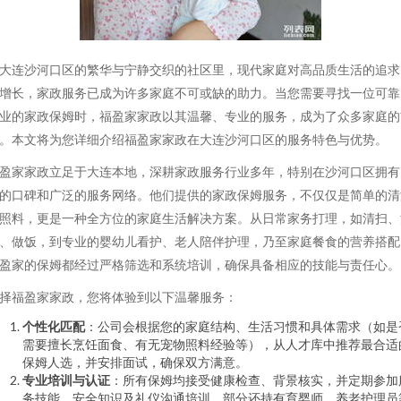
大连沙河口区的繁华与宁静交织的社区里，现代家庭对高品质生活的追求
增长，家政服务已成为许多家庭不可或缺的助力。当您需要寻找一位可靠
业的家政保姆时，福盈家家政以其温馨、专业的服务，成为了众多家庭的
。本文将为您详细介绍福盈家家政在大连沙河口区的服务特色与优势。
盈家家政立足于大连本地，深耕家政服务行业多年，特别在沙河口区拥有
的口碑和广泛的服务网络。他们提供的家政保姆服务，不仅仅是简单的清
照料，更是一种全方位的家庭生活解决方案。从日常家务打理，如清扫、
、做饭，到专业的婴幼儿看护、老人陪伴护理，乃至家庭餐食的营养搭配
盈家的保姆都经过严格筛选和系统培训，确保具备相应的技能与责任心。
择福盈家家政，您将体验到以下温馨服务：
个性化匹配
：公司会根据您的家庭结构、生活习惯和具体需求（如是
需要擅长烹饪面食、有无宠物照料经验等），从人才库中推荐最合适
保姆人选，并安排面试，确保双方满意。
专业培训与认证
：所有保姆均接受健康检查、背景核实，并定期参加
务技能、安全知识及礼仪沟通培训，部分还持有育婴师、养老护理员