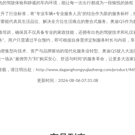
色的驾驶体验和静谧的车内环境，能让每一次出行都成为一段愉悦的旅程，让
升了行业标准，将“专业车辆+专业服务人员”的结合作为新的服务标杆
要能代表其生活品位、解决全方位生活痛点的整合式服务。奥迪Q5作为
格培训，确保其不仅具备专业的家政技能，还拥有出色的驾驶技术和礼仪
务”。用户只需通过平台预约，即可根据自身需求定制服务时长与内容，
从劳动密集型向技术、资产与品牌驱动的现代化服务业转型。奥迪Q5驶入大
一场从“雇佣劳力”到“购买安心、舒适与时间”的服务革命，让更多大连
，请注明出处：http://www.daganghongyujiazheng.com/product/469
更新时间：2026-08-06 07:31:08