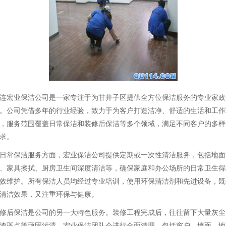
连宏业保洁公司是一家专注于为甘井子区提供全方位保洁服务的专业家政
。公司凭借多年的行业经验，致力于为客户打造洁净、舒适的生活和工作
，服务范围覆盖日常保洁和装修后保洁等多个领域，满足不同客户的多样
求。
日常保洁服务方面，宏业保洁公司提供定期或一次性清洁服务，包括地面
、家具擦拭、厨房卫生间深度清洁等，确保家庭和办公场所的日常卫生得
效维护。所有保洁人员均经过专业培训，使用环保清洁剂和先进设备，既
清洁效果，又注重环保与健康。
修后保洁是公司的另一大特色服务。装修工程完成后，往往留下大量灰尘
漆斑点等顽固污渍，宏业保洁团队会进行全面清理，包括窗户、墙面、地